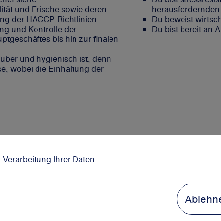
alität und Frische sowie deren
herausfordernden 
ung der HACCP-Richtlinien
Du beweist wirtsch
ung und Kontrolle der
Du bist bereit an
tgeschäftes bis hin zur finalen
sauber und hygienisch ist, denn
se, wobei die Einhaltung der
r Verarbeitung Ihrer Daten
Ablehn