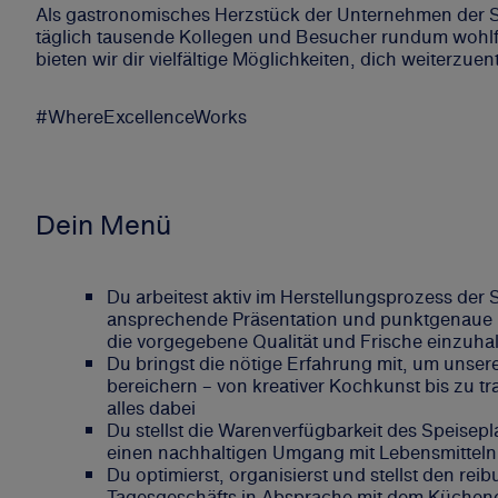
Als gastronomisches Herzstück der Unternehmen der S
täglich tausende Kollegen und Besucher rundum wohlfü
bieten wir dir vielfältige Möglichkeiten, dich weiterzu
#WhereExcellenceWorks
Dein Menü
Du arbeitest aktiv im Herstellungsprozess der S
ansprechende Präsentation und punktgenaue F
die vorgegebene Qualität und Frische einzuha
Du bringst die nötige Erfahrung mit, um unsere 
bereichern – von kreativer Kochkunst bis zu tra
alles dabei
Du stellst die Warenverfügbarkeit des Speisepl
einen nachhaltigen Umgang mit Lebensmitteln
Du optimierst, organisierst und stellst den rei
Tagesgeschäfts in Absprache mit dem Küchenc