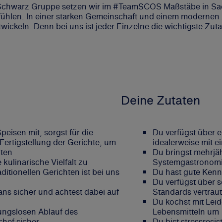
chwarz Gruppe setzen wir im #TeamSCOS Maßstäbe in Sache
hlen. In einer starken Gemeinschaft und einem modernen A
entwickeln. Denn bei uns ist jeder Einzelne die wichtigste Z
Deine Zutaten
peisen mit, sorgst für die
Du verfügst über 
ertigstellung der Gerichte, um
idealerweise mit 
lten
Du bringst mehrjäh
kulinarische Vielfalt zu
Systemgastronomie
ditionellen Gerichten ist bei uns
Du hast gute Kenn
Du verfügst über 
ans sicher und achtest dabei auf
Standards vertraut
Du kochst mit Leid
bungslosen Ablauf des
Lebensmitteln um
hef sicher
Du bist stressresis