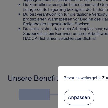
Du kontrollierst stetig die Lebensmittel auf Qu
fachgerechte Lagerung bezüglich der Einhalt
Du bist verantwortlich für die tägliche Verkost
produzierten Warmspeisen vor Beginn des Haup
Freigabe der tagesaktuellen Speisen
Du stellst sicher, dass dein Arbeitsplatz stets 
Sauberkeit ist ein Kernwert unserer Arbeitswei
HACCP-Richtlinien selbstverständlich ist
Unsere Benefits
Bevor es weitergeht: Zu
Anpassen