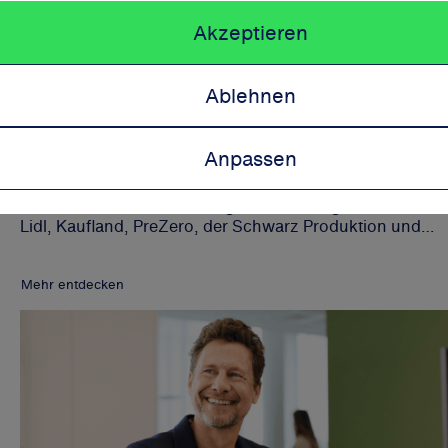
Akzeptieren
Ablehnen
Beschaffung
Anpassen
Als Beschaffung besorgen wir auftragsgemäß weltweit al
Produkte und Dienstleistungen für den Eigenbedarf von
Lidl, Kaufland, PreZero, der Schwarz Produktion und
Schwarz Digits sowie Schwarz Corporate Solutions.
Mehr entdecken