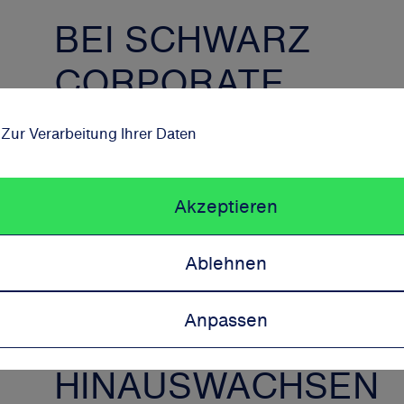
BEI SCHWARZ
CORPORATE
SOLUTIONS
 Zur Verarbeitung Ihrer Daten
SCHAFFEN WIR
EIN UMFELD, IN
Akzeptieren
DEM DU
Ablehnen
WACHSEN UND
Anpassen
ÜBER DICH
HINAUSWACHSEN