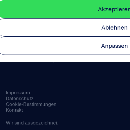
Dein erster Arbeitstag bei uns steht an und dein individuelle
Akzeptiere
Onboarding im Team startet. Wir freuen uns auf dich!
Ablehnen
Anpassen
© 2026 Schwarz Corporate Solutions
Impressum
Datenschutz
Cookie-Bestimmungen
Kontakt
Wir sind ausgezeichnet: