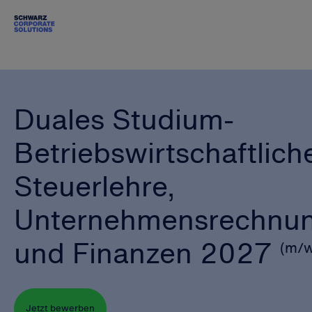
Duales Studium-
Betriebswirtschaftlich
Steuerlehre,
Unternehmensrechnu
und Finanzen 2027
(m/w
Jetzt bewerben