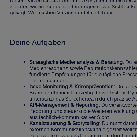
Unsere Vision ist das führende Ökosystem für ein bes
arbeiten wir an Rahmenbedingungen sowie Sichtbarkeit
gesagt: Wir machen Voraushandeln erlebbar.
Deine Aufgaben
Strategische Medienanalyse & Beratung:
Du an
Medienresonanz sowie Reputationskennzahlen 
fundierte Empfehlungen für die tägliche Pressea
Themenplanung.
Issue Monitoring & Krisenprävention:
Du überw
Branchenthemen frühzeitig, bewertest die D
unterstützt das Sprecherteam durch präzise 
KPI-Management & Reporting:
Du verantwortes
Reporting und steuerst die Weiterentwicklung
aus fachlich-kommunikativer Sicht.
Kanalsteuerung & Storytelling
: Du nutzt daten
externen Kommunikationskanäle gezielt weite
Reichweite sowie das Engagement durch mode