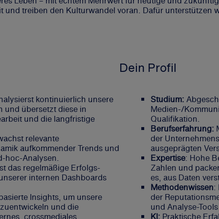
seres Leben – mit echtem Mehrwert für heutige und zukünft
 und treiben den Kulturwandel voran. Dafür unterstützen w
Dein Profil
alysierst kontinuierlich unsere
Studium:
Abgesch
und übersetzt diese in
Medien-/Kommunika
rbeit und die langfristige
Qualifikation.
Berufserfahrung:
achst relevante
der Unternehmensk
ynamik aufkommender Trends und
ausgeprägten Vers
Ad-hoc-Analysen.
Expertise
: Hohe B
t das regelmäßige Erfolgs-
Zahlen und packen
 unserer internen Dashboards
es, aus Daten ver
Methodenwissen
:
basierte Insights, um unsere
der Reputationsme
rzuentwickeln und die
und Analyse-Tools
rnes, crossmediales
KI:
Praktische Erfa