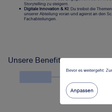
Storytelling zu steigern.
Digitale Innovation & KI:
Du treibst die Themen 
unserer Abteilung voran und agierst an den Sc
Fachabteilungen.
Unsere Benefits
Bevor es weitergeht: Zu
Anpassen