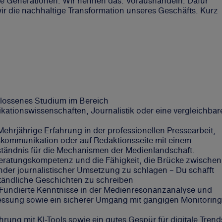
ige Generationen. Wir nennen das: Voraushandeln. Dafür
ir die nachhaltige Transformation unseres Geschäfts. Kurz
lossenes Studium im Bereich
tionswissenschaften, Journalistik oder eine vergleichbar
Mehrjährige Erfahrung in der professionellen Pressearbeit,
ommunikation oder auf Redaktionsseite mit einem
tändnis für die Mechanismen der Medienlandschaft.
eratungskompetenz und die Fähigkeit, die Brücke zwischen
der journalistischer Umsetzung zu schlagen – Du schafft
ständliche Geschichten zu schreiben
 Fundierte Kenntnisse in der Medienresonanzanalyse und
ssung sowie ein sicherer Umgang mit gängigen Monitoring
hrung mit KI-Tools sowie ein gutes Gespür für digitale Trend