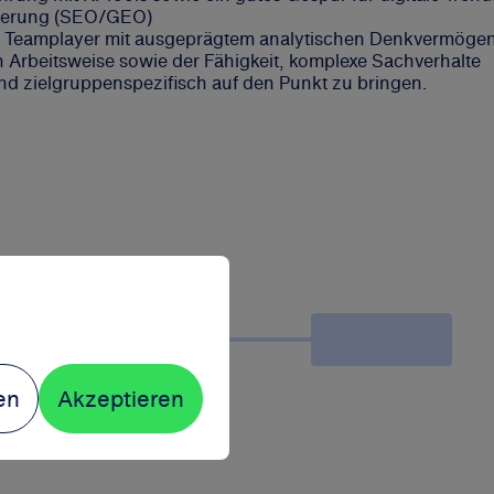
ierung (SEO/GEO)
 Teamplayer mit
ausgeprägtem analytischen Denkvermögen
en Arbeitsweise sowie der Fähigkeit, komplexe Sachverhalte
und zielgruppenspezifisch auf den Punkt zu bringen.
en
Akzeptieren