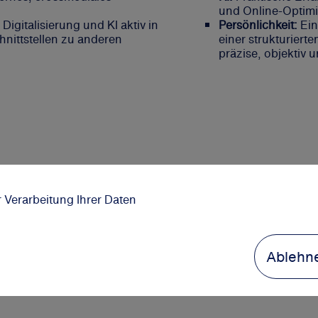
und Online-Optim
Digitalisierung und KI aktiv in
Persönlichkeit:
Ein
hnittstellen zu anderen
einer strukturiert
präzise, objektiv 
r Verarbeitung Ihrer Daten
Ablehn