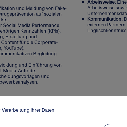
Arbeitsweise:
Eine
Arbeitsweise sowi
ifikation und Meldung von Fake-
Unternehmensdaten
trugsprävention auf sozialen
Kommunikation:
D
rke.
externen Partnern
er Social Media Performance
Englischkenntniss
gehörigen Kennzahlen (KPIs).
ng, Erstellung und
 Content für die Corporate-
m, YouTube).
kommunikativen Begleitung
wicklung und Einführung von
l-Media-Auftritte.
scheidungsvorlagen und
bewerbsanalysen.
r Verarbeitung Ihrer Daten