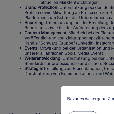
aktuellen Marktentwicklungen.
Brand Protection:
Unterstützung bei der Ident
Profilen sowie Mitwirkung an Prozessen zur Be
Plattformen zum Schutz der Unternehmensma
Reporting:
Unterstützung bei der Erstellung d
Reportings
sowie bei der Aufbereitung der zu
Content Management:
Mitarbeit bei der Planu
Veröffentlichung von zielgruppenspezifischem
Kanäle “Schwarz Gruppe” (LinkedIn, Instagra
Events:
Mitwirkung bei der Organisation und 
unserer alljährlichen Social Media Events.
Weiterentwicklung:
Unterstützung bei der Ent
Standards für professionelle und sichere Socia
Strategie:
Erstellung von Präsentationen, Ent
Durchführung von Kommunikations- und Wett
Bevor es weitergeht: Zu