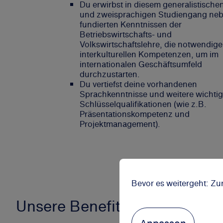
Du erwirbst in diesem generalistische
und zweisprachigen Studiengang ne
fundierten Kenntnissen der
Betriebswirtschafts- und
Volkswirtschaftslehre, die notwendig
interkulturellen Kompetenzen, um im
internationalen Geschäftsumfeld
durchzustarten.
Du vertiefst deine vorhandenen
Sprachkenntnisse und weitere wichti
Schlüsselqualifikationen (wie z.B.
Präsentationskompetenz und
Projektmanagement).
Bevor es weitergeht: Zu
Unsere Benefits