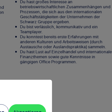
Du hast großes Interesse an
betriebswirtschaftlichen Zusammenhängen und
nd
Prozessen, die sich aus den internationalen
gen
Geschäftstätigkeiten der Unternehmen der
Schwarz Gruppe ergeben.
Du bist verlässlich, kommunikativ und ein
Teamplayer.
Du konntest bereits erste Erfahrungen mit
anderen Kulturen und Arbeitsweisen (durch
Austausche oder Auslandspraktika) sammeln.
Du hast Lust auf Einzelhandel und internationale
Finanzthemen sowie gute Kenntnisse in
gängigen Office Programmen.