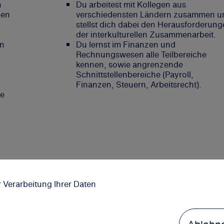
n
Du arbeitest mit Kollegen aus
ben
verschiedensten Ländern zusammen u
stellst dich dabei den Herausforderun
der interkulturellen Zusammenarbeit.
en
Du lernst im Finanzen und
Rechnungswesen alle Teilbereiche
kennen, sowie angrenzende
Schnittstellenbereiche (Payroll,
Finanzen, Steuern, Arbeitsrecht).
ge
r Verarbeitung Ihrer Daten