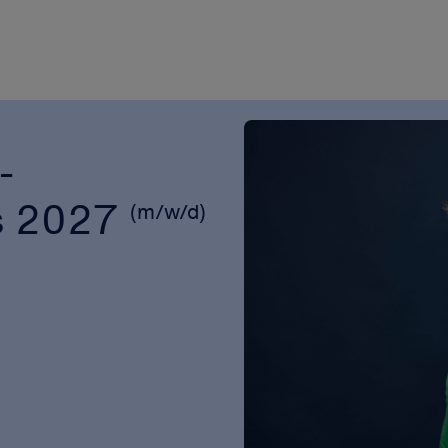
-
ss 2027
(m/w/d)