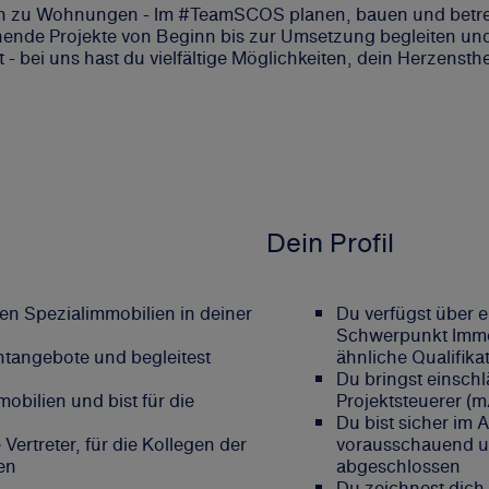
n zu Wohnungen - Im #TeamSCOS planen, bauen und betreuen
annende Projekte von Beginn bis zur Umsetzung begleiten u
 bei uns hast du vielfältige Möglichkeiten, dein Herzenst
Dein Profil
ven Spezialimmobilien in deiner
Du verfügst über 
Schwerpunkt Immob
ntangebote und begleitest
ähnliche Qualifika
Du bringst einschl
obilien und bist für die
Projektsteuerer (m
Du bist sicher im
ertreter, für die Kollegen der
vorausschauend un
en
abgeschlossen
Du zeichnest dich