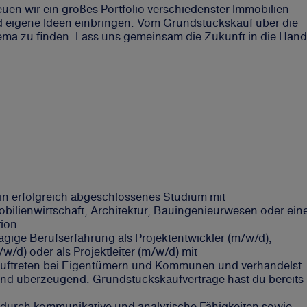
 wir ein großes Portfolio verschiedenster Immobilien –
nd eigene Ideen einbringen. Vom Grundstückskauf über die
hema zu finden. Lass uns gemeinsam die Zukunft in die Hand
ein erfolgreich abgeschlossenes Studium mit
ilienwirtschaft, Architektur, Bauingenieurwesen oder ein
tion
ägige Berufserfahrung als Projektentwickler (m/w/d),
/w/d) oder als Projektleiter (m/w/d) mit
 Auftreten bei Eigentümern und Kommunen und verhandelst
d überzeugend. Grundstückskaufverträge hast du bereits
 durch kommunikative und analytische Fähigkeiten sowie