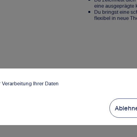
eine ausgeprägte
Du bringst eine sc
flexibel in neue T
r Verarbeitung Ihrer Daten
Ablehn