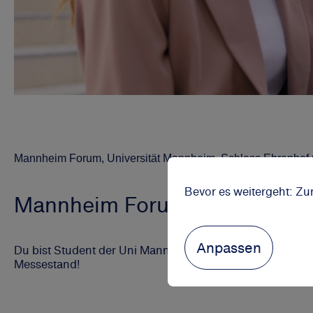
Mannheim Forum, Universität Mannheim, Schloss Ehrenhof
Bevor es weitergeht: Zu
Mannheim Forum
Anpassen
Du bist Student der Uni Mannheim? Entdecke unsere viel
Messestand!