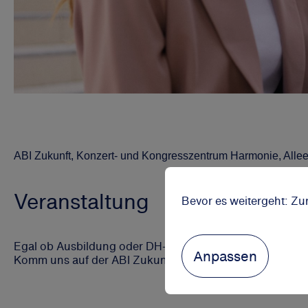
ABI Zukunft, Konzert- und Kongresszentrum Harmonie, Allee
Veranstaltung
Bevor es weitergeht: Zu
Egal ob Ausbildung oder DH-Studium - Entdecke unsere v
Anpassen
Komm uns auf der ABI Zukunft in Heilbronn besuchen.